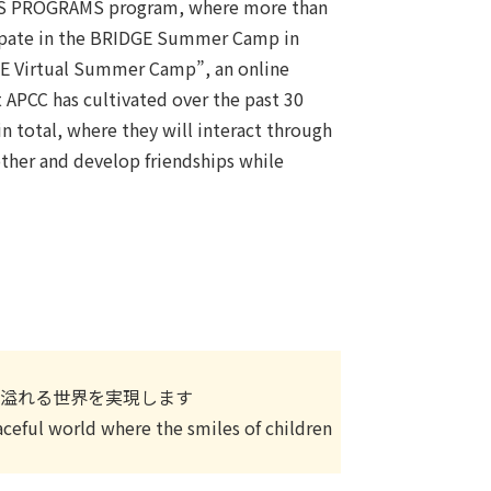
 KIDS PROGRAMS program, where more than
icipate in the BRIDGE Summer Camp in
DGE Virtual Summer Camp”, an online
 APCC has cultivated over the past 30
in total, where they will interact through
other and develop friendships while
笑顔溢れる世界を実現します
ceful world where the smiles of children