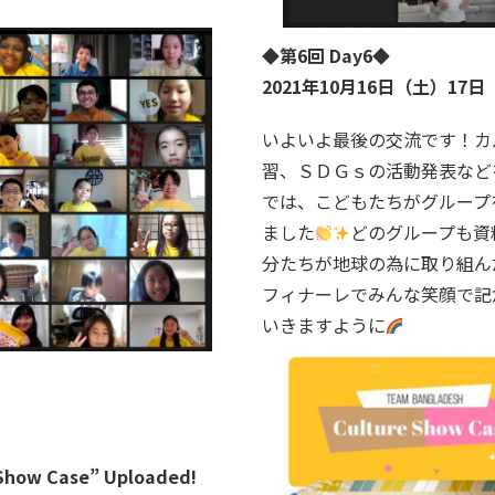
◆第6回 Day6◆
2021年10月16日（土）17日（日）
いよいよ最後の交流です！カ
習、ＳＤＧｓの活動発表など
では、こどもたちがグループ
ました
どのグループも資
分たちが地球の為に取り組ん
フィナーレでみんな笑顔で記
いきますように
e Show Case” Uploaded!