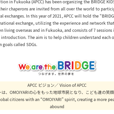
nvention in Fukuoka (APCC) has been organizing the BRIDGE
heir chaperons are invited from all over the world to part
l exchanges. In this year of 2021, APCC will hold the “BRI
ational exchange, utilizing the experience and network that
en living overseas and in Fukuoka, and consists of 7 sessions 
l introduction. The aim is to help children understand each 
 goals called SDGs.
APCC ビジョン／ Vision of APCC
ーは、OMOIYARIの心をもった地球市民となり、こども達の
bal citizens with an “OMOIYARI” spirit, creating a more pea
abound