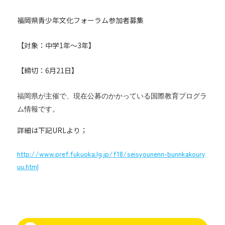
福岡県青少年文化フォーラム参加者募集
【対象：中学1年～3年】
【締切：6月21日】
福岡県が主催で、現在
公募のかかっている国際教育プログラ
ム情報です。
詳細は下記URLより；
http://www.pref.fukuoka.lg.jp/f18/seisyounenn-bunnkakoury
uu.html