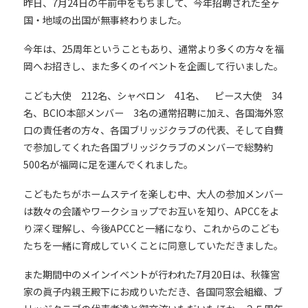
昨日、7月24日の午前中をもちまして、今年招聘された全ヶ
国・地域の出国が無事終わりました。
今年は、25周年ということもあり、通常より多くの方々を福
岡へお招きし、また多くのイベントを企画して行いました。
こども大使 212名、シャペロン 41名、 ピース大使 34
名、BCIO本部メンバー 3名の通常招聘に加え、各国海外窓
口の責任者の方々、各国ブリッジクラブの代表、そして自費
で参加してくれた各国ブリッジクラブのメンバーで総勢約
500名が福岡に足を運んでくれました。
こどもたちがホームステイを楽しむ中、大人の参加メンバー
は数々の会議やワークショップでお互いを知り、APCCをよ
り深く理解し、今後APCCと一緒になり、これからのこども
たちを一緒に育成していくことに同意していただきました。
また期間中のメインイベントが行われた7月20日は、秋篠宮
家の眞子内親王殿下にお成りいただき、各国同窓会組織、ブ