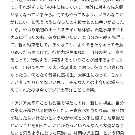
て、それがずっと心の中に残っていて、海外に対する先入観
がなくなっているから。何でもやってみよう、いろんなこと
がしたい、と思うようになったのも彼女との出会いがあった
から。やはり最初のホームステイが原体験。派遣事業でベト
ナムに行ったのも、彼女に会いたい、と自分から親を説得し
て、親と約束をして。あんなこと、よくできたなぁって今振
り返ったら思うけど、行動力が生まれた。自分の考え、意見
をもって、行動する、実践するということが出来るようにな
った。自分でもすごく大きな変化だと思う。彼女と出会わな
かったら、何となく普通に高校生、大学生になって、こんな
こと考えたりしてないと思う。そんな人との出会いの場を与
えてくれたのは全てアジア太平洋こども会議。
・アジア太平洋こども会議で得たものは、新しい視点。自分
の常識が覆される経験をした。三食食べて当たり前、食べ物
を残したらいけないというのが地域と文化に根ざした常識だ
ということを知った。これがもっといろんな人と友達になり
たいと思うようになった原動力。貧困の途上国、という印象