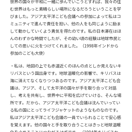
世界の国々が平和に一緒に歩んでいこうとすれば、我々の住
む世界はもっと素晴らしい場所になるだろうということを学
びました。アジア太平洋こども会議への参加によって私はコ
ミュニティで進んで責任を担い、他の人をも同じように励ま
して動かしていくよう勇気を得たのです。私の日本滞在はほ
んのわずかな時間でしたが、その幼い頃の経験は地球市民と
しての思いに火をつけてくれました。（1998年インドから
参加のこども大使）
・私は、地図の上でも赤道近くのほんの点としか見えないキ
リバスという国出身です。地球温暖化の影響で、キリバスは
海に消えてなくなりつつあるのです。アジア太平洋こども会
議は、アジア、そして太平洋の国々が手を取り合って対話
し、考えを共有し、世界中に平和を広げていける、そんな場
所です。だから、アジア太平洋こども会議は沈んでいってい
る私の国にとってライフジャケットのようなものなのです。
私はアジア太平洋こども会議の一員でいられることで安心感
を覚えます。他の国々と手を取り合うことはきっと地球温暖
化を止めることにつながるはずです。（1994年キリバスか