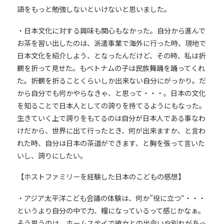
語をもっと勉強しないといけないと思いました。
・日本文化に対する興味も関心もなかった。自分から進んで
お茶を習い出したのは、派遣事業で海外に行った時、現地で
日本文化を紹介しよう、となったんだけど、その時、私は折
鶴を折って見せた。もベトナムの子は民族舞踊を踊ってくれ
た。折鶴を折ることくらいしか出来ない自分にがっかり。だ
から自分でも何かやらなきゃ、と思って・・・。日本の文化
を知ることで日本人としての誇りを持てるようにもなった。
生きていく上で誇りをもてるのは自分が日本人である事なわ
けだから、世界に出て行ったとき、何が出来ますか、と言わ
れた時、自分は日本の茶道ができます、と胸を張って言いた
いし、誇りにしたい。
【ホストファミリーを経験した日本のこどもの感想】
・アジア太平洋こども会議の体験は、何か”役に立つ“・・・
というより自分の中で力、糧になっているって感じかなぁ。
そう思うのは、ホームステイで彼女との出会いや別れがあっ