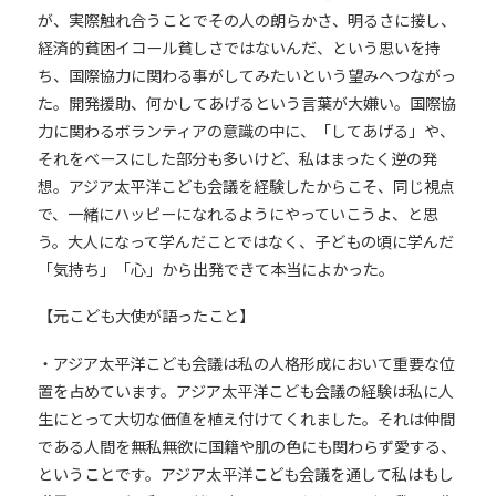
が、実際触れ合うことでその人の朗らかさ、明るさに接し、
経済的貧困イコール貧しさではないんだ、という思いを持
ち、国際協力に関わる事がしてみたいという望みへつながっ
た。開発援助、何かしてあげるという言葉が大嫌い。国際協
力に関わるボランティアの意識の中に、「してあげる」や、
それをベースにした部分も多いけど、私はまったく逆の発
想。アジア太平洋こども会議を経験したからこそ、同じ視点
で、一緒にハッピーになれるようにやっていこうよ、と思
う。大人になって学んだことではなく、子どもの頃に学んだ
「気持ち」「心」から出発できて本当によかった。
【元こども大使が語ったこと】
・アジア太平洋こども会議は私の人格形成において重要な位
置を占めています。アジア太平洋こども会議の経験は私に人
生にとって大切な価値を植え付けてくれました。それは仲間
である人間を無私無欲に国籍や肌の色にも関わらず愛する、
ということです。アジア太平洋こども会議を通して私はもし